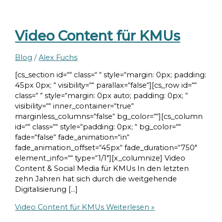
Video Content für KMUs
Blog
/
Alex Fuchs
[cs_section id=““ class=“ “ style=“margin: 0px; padding:
45px 0px; “ visibility=““ parallax=“false“][cs_row id=““
class=“ “ style=“margin: 0px auto; padding: 0px; “
visibility=““ inner_container=“true“
marginless_columns=“false“ bg_color=““][cs_column
id=““ class=““ style=“padding: 0px; “ bg_color=““
fade=“false“ fade_animation=“in“
fade_animation_offset=“45px“ fade_duration=“750″
element_info=““ type=“1/1″][x_columnize] Video
Content & Social Media für KMUs In den letzten
zehn Jahren hat sich durch die weitgehende
Digitalisierung […]
Video Content für KMUs
Weiterlesen »